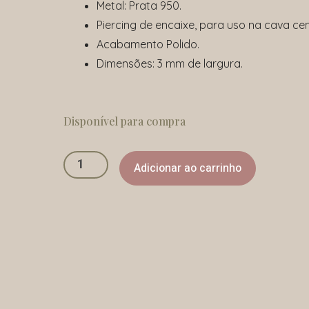
Metal: Prata 950.
Piercing de encaixe, para uso na cava cen
Acabamento Polido.
Dimensões: 3 mm de largura.
Piercing
Trançar
Disponível para compra
quantidade
Adicionar ao carrinho