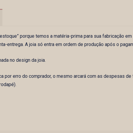
m estoque” porque temos a matéria-prima para sua fabricação em
nta-entrega. A joia só entra em ordem de produção após o paga
da no design da joia.
ca por erro do comprador, o mesmo arcará com as despesas de f
rodapé).