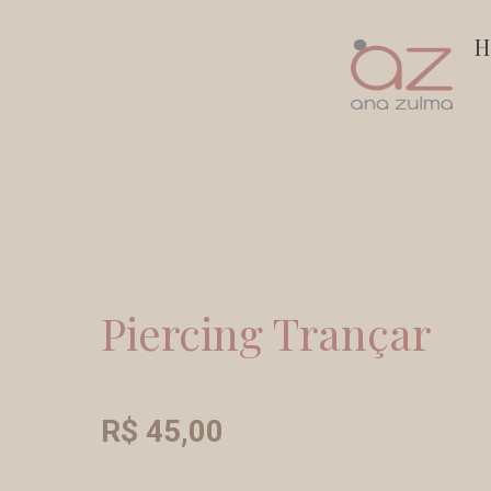
Ir
H
para
o
conteúdo
Piercing Trançar
R$
45,00