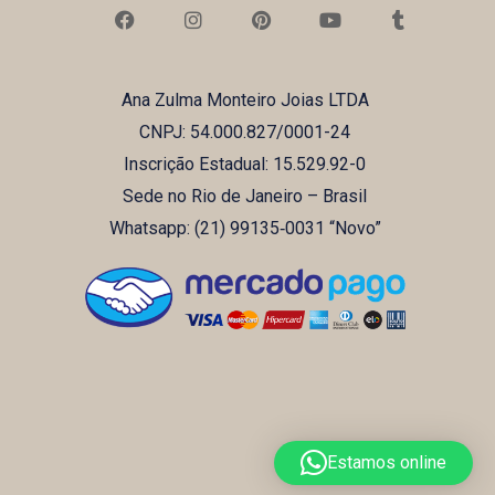
F
I
P
Y
T
a
n
i
o
u
c
s
n
u
m
e
t
t
t
b
b
a
e
u
l
Ana Zulma Monteiro Joias LTDA
o
g
r
b
r
o
r
e
e
CNPJ: 54.000.827/0001-24
k
a
s
m
t
Inscrição Estadual: 15.529.92-0
Sede no Rio de Janeiro – Brasil
Whatsapp: (21) ‪99135‑0031‬ “Novo”
Estamos online