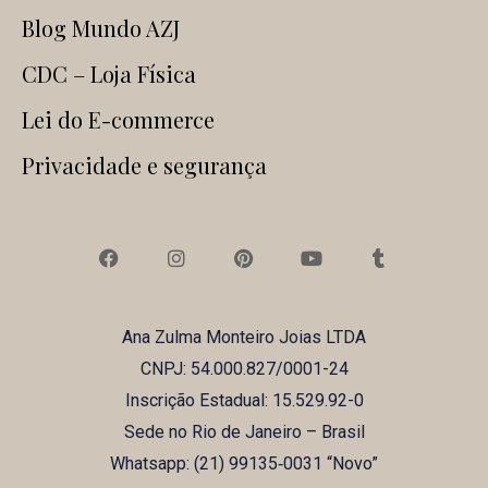
Blog Mundo AZJ
CDC – Loja Física
Lei do E-commerce
Privacidade e segurança
F
I
P
Y
T
a
n
i
o
u
c
s
n
u
m
e
t
t
t
b
b
a
e
u
l
Ana Zulma Monteiro Joias LTDA
o
g
r
b
r
o
r
e
e
CNPJ: 54.000.827/0001-24
k
a
s
m
t
Inscrição Estadual: 15.529.92-0
Sede no Rio de Janeiro – Brasil
Whatsapp: (21) ‪99135‑0031‬ “Novo”