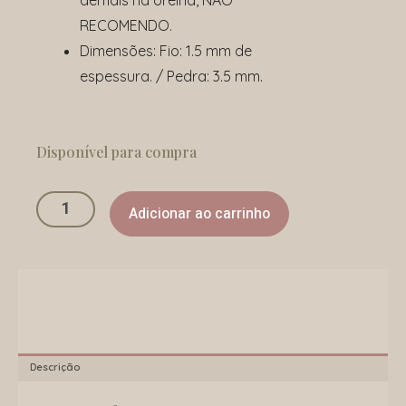
RECOMENDO.
Dimensões: Fio: 1.5 mm de
espessura. / Pedra: 3.5 mm.
Cuff
Brisa
Disponível para compra
quantidade
Adicionar ao carrinho
Descrição