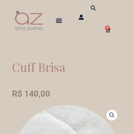
Ir
para
o
0
conteúdo
Carrinho
Cuff Brisa
R$
140,00