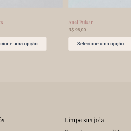
ts
Anel Pulsar
R$
95,00
ecione uma opção
Selecione uma opção
ós
Limpe sua joia