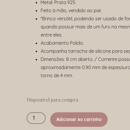
Metal: Prata 925.
Feito à mão, vendido ao par.
*Brinco versátil, podendo ser usado de fo
quando possuir mais de um furo na mesm
entre eles.
Acabamento Polido.
Acompanha tarracha de silicone para se
Dimensões: 8 cm aberto. / Corrente poss
aproximadamente 0.90 mm de espessura.
torno de 4 mm.
Brinco
Slim
Disponível para compra
Ponto
quantidade
Adicionar ao carrinho