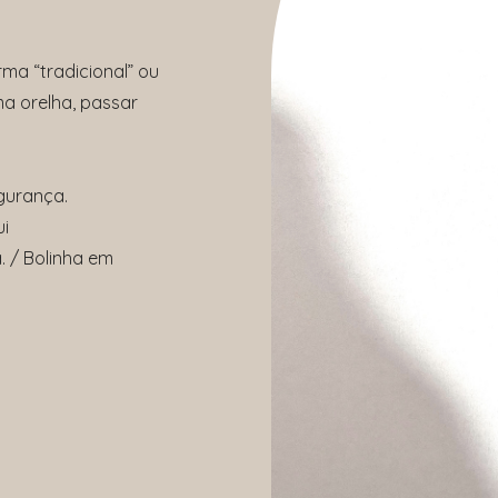
rma “tradicional” ou
a orelha, passar
gurança.
ui
 / Bolinha em