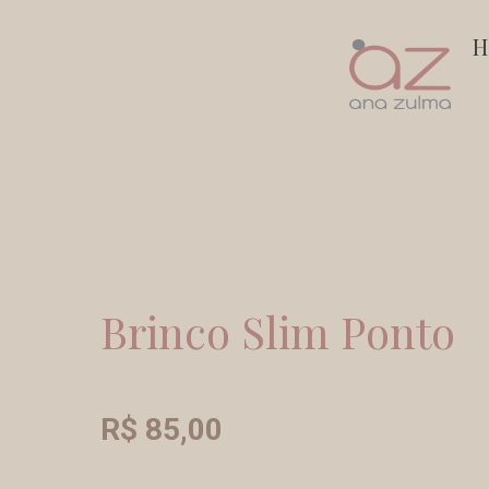
Ir
H
para
o
conteúdo
Brinco Slim Ponto
R$
85,00