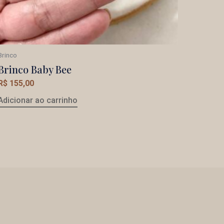
Brinco
Brinco Baby Bee
R$
155,00
Adicionar ao carrinho
F
I
P
Y
T