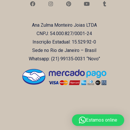
a
n
i
o
u
c
s
n
u
m
e
t
t
t
b
b
a
e
u
l
Ana Zulma Monteiro Joias LTDA
o
g
r
b
r
o
r
e
e
CNPJ: 54.000.827/0001-24
k
a
s
m
t
Inscrição Estadual: 15.529.92-0
Sede no Rio de Janeiro – Brasil
Whatsapp: (21) ‪99135‑0031‬ “Novo”
Estamos online