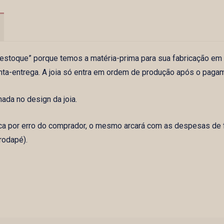
m estoque” porque temos a matéria-prima para sua fabricação em
nta-entrega. A joia só entra em ordem de produção após o paga
da no design da joia.
ca por erro do comprador, o mesmo arcará com as despesas de f
rodapé).