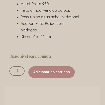
Metal: Prata 950.
Feito à mão, vendido ao par.
Possui pino e tarracha tradicional.
Acabamento: Polido com
oxidação.
Dimensões: 1,1 cm.
Brinco
Baby
Disponível para compra
Plantar
quantidade
Adicionar ao carrinho