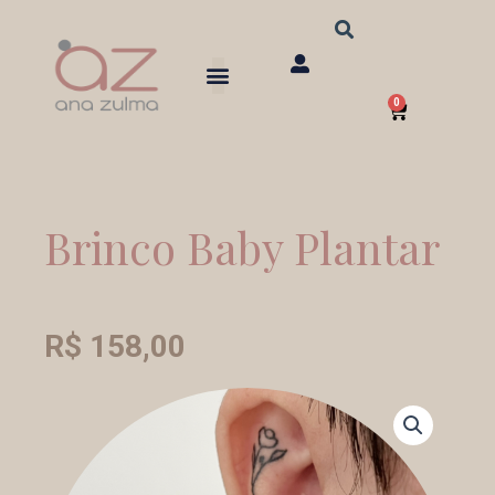
Ir
para
o
0
conteúdo
Carrinho
Brinco Baby Plantar
R$
158,00