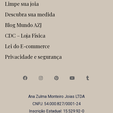
Limpe sua joia
Descubra sua medida
Blog Mundo AZJ
CDC – Loja Física
Lei do E-commerce
Privacidade e segurança
F
I
P
Y
T
a
n
i
o
u
c
s
n
u
m
e
t
t
t
b
b
a
e
u
l
Ana Zulma Monteiro Joias LTDA
o
g
r
b
r
o
r
e
e
CNPJ: 54.000.827/0001-24
k
a
s
m
t
Inscrição Estadual: 15.529.92-0