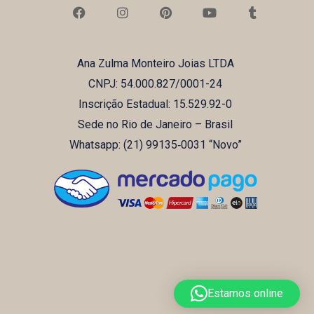
F
I
P
Y
T
a
n
i
o
u
c
s
n
u
m
e
t
t
t
b
b
a
e
u
l
Ana Zulma Monteiro Joias LTDA
o
g
r
b
r
o
r
e
e
CNPJ: 54.000.827/0001-24
k
a
s
m
t
Inscrição Estadual: 15.529.92-0
Sede no Rio de Janeiro – Brasil
Whatsapp: (21) ‪99135‑0031‬ “Novo”
Estamos online