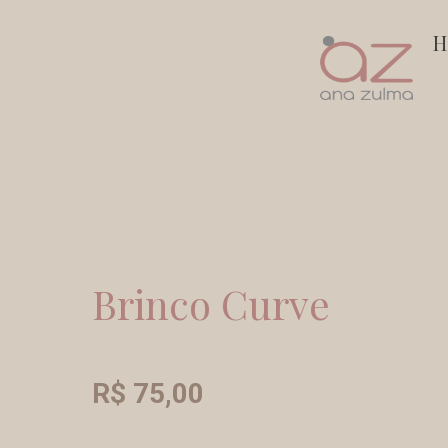
Ir
H
para
o
conteúdo
Brinco Curve
R$
75,00