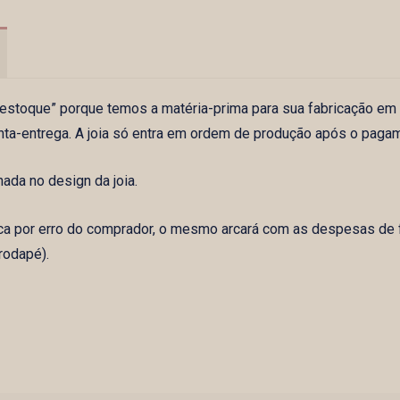
m estoque” porque temos a matéria-prima para sua fabricação em
nta-entrega. A joia só entra em ordem de produção após o paga
da no design da joia.
ca por erro do comprador, o mesmo arcará com as despesas de f
rodapé).