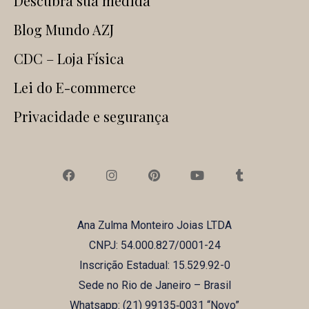
Descubra sua medida
Blog Mundo AZJ
CDC – Loja Física
Lei do E-commerce
Privacidade e segurança
F
I
P
Y
T
a
n
i
o
u
c
s
n
u
m
e
t
t
t
b
b
a
e
u
l
Ana Zulma Monteiro Joias LTDA
o
g
r
b
r
o
r
e
e
CNPJ: 54.000.827/0001-24
k
a
s
m
t
Inscrição Estadual: 15.529.92-0
Sede no Rio de Janeiro – Brasil
Whatsapp: (21) ‪99135‑0031‬ “Novo”