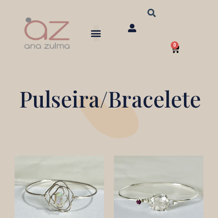
Ir
para
o
0
conteúdo
Carrinho
Pulseira/Bracelete