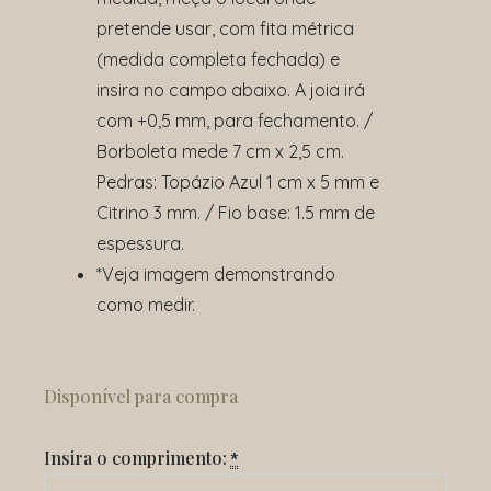
pretende usar, com fita métrica
(medida completa fechada) e
insira no campo abaixo. A joia irá
com +0,5 mm, para fechamento. /
Borboleta mede 7 cm x 2,5 cm.
Pedras: Topázio Azul 1 cm x 5 mm e
Citrino 3 mm. / Fio base: 1.5 mm de
espessura.
*Veja imagem demonstrando
como medir.
Pulseira
Ir
Disponível para compra
Blue
quantidade
Insira o comprimento:
*