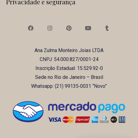
Privacidade e segurança
F
I
P
Y
T
a
n
i
o
u
c
s
n
u
m
e
t
t
t
b
b
a
e
u
l
Ana Zulma Monteiro Joias LTDA
o
g
r
b
r
o
r
e
e
CNPJ: 54.000.827/0001-24
k
a
s
m
t
Inscrição Estadual: 15.529.92-0
Sede no Rio de Janeiro – Brasil
Whatsapp: (21) ‪99135‑0031‬ “Novo”