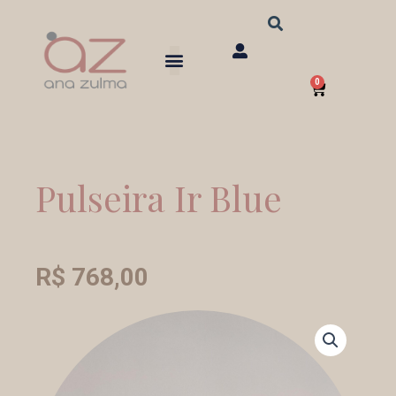
Ir
para
o
0
conteúdo
Carrinho
Pulseira Ir Blue
R$
768,00