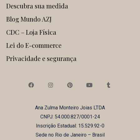
Descubra sua medida
Blog Mundo AZJ
CDC – Loja Física
Lei do E-commerce
Privacidade e segurança
F
I
P
Y
T
a
n
i
o
u
c
s
n
u
m
e
t
t
t
b
b
a
e
u
l
Ana Zulma Monteiro Joias LTDA
o
g
r
b
r
o
r
e
e
CNPJ: 54.000.827/0001-24
k
a
s
m
t
Inscrição Estadual: 15.529.92-0
Sede no Rio de Janeiro – Brasil