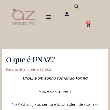
Ir
para
o
0
conteúdo
Carrinho
O que é UNAZ?
Por
anazulma
/
outubro 17, 2025
UNAZ é um sonho tomando forma.
Vou explicar, vem!
No AZJ, as joias sempre foram além de adorno.