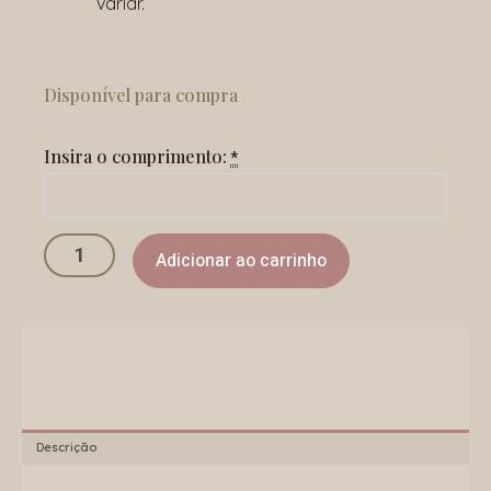
variar.
Pulseira
Pérola
Disponível para compra
quantidade
Insira o comprimento:
*
Adicionar ao carrinho
Descrição