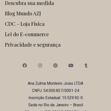
Descubra sua medida
Blog Mundo AZJ
CDC – Loja Física
Lei do E-commerce
Privacidade e segurança
F
I
P
Y
T
a
n
i
o
u
c
s
n
u
m
e
t
t
t
b
b
a
e
u
l
Ana Zulma Monteiro Joias LTDA
o
g
r
b
r
o
r
e
e
CNPJ: 54.000.827/0001-24
k
a
s
m
t
Inscrição Estadual: 15.529.92-0
Sede no Rio de Janeiro – Brasil