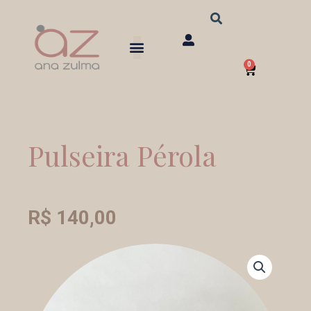
Ir
para
o
0
conteúdo
Carrinho
Pulseira Pérola
R$
140,00