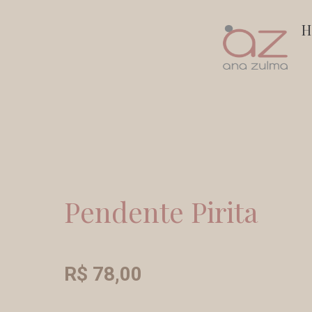
Ir
H
para
o
conteúdo
Pendente Pirita
R$
78,00