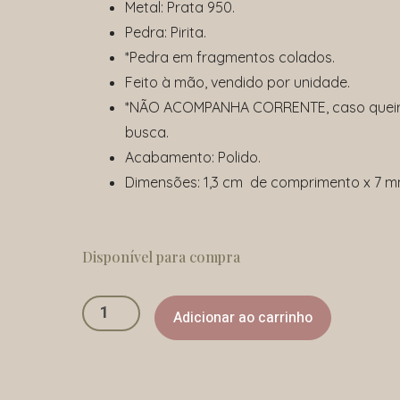
Metal: Prata 950.
Pedra: Pirita.
*Pedra em fragmentos colados.
Feito à mão, vendido por unidade.
*NÃO ACOMPANHA CORRENTE, caso queira
busca.
Acabamento: Polido.
Dimensões: 1,3 cm de comprimento x 7 m
Pendente
Pirita
Disponível para compra
quantidade
Adicionar ao carrinho