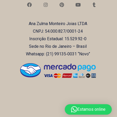
F
I
P
Y
T
a
n
i
o
u
c
s
n
u
m
e
t
t
t
b
b
a
e
u
l
Ana Zulma Monteiro Joias LTDA
o
g
r
b
r
o
r
e
e
CNPJ: 54.000.827/0001-24
k
a
s
m
t
Inscrição Estadual: 15.529.92-0
Sede no Rio de Janeiro – Brasil
Whatsapp: (21) ‪99135‑0031‬ “Novo”
Estamos online