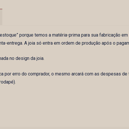
m estoque” porque temos a matéria-prima para sua fabricação em
nta-entrega. A joia só entra em ordem de produção após o paga
da no design da joia.
ca por erro do comprador, o mesmo arcará com as despesas de f
rodapé).