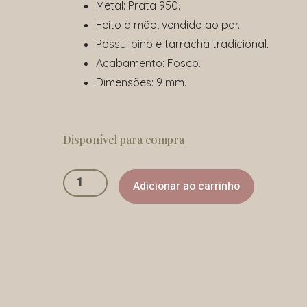
Metal:
Prata 950.
Feito à mão, vendido ao par.
Possui pino e tarracha tradicional.
Acabamento: Fosco.
Dimensões: 9 mm.
Brinco
Calotinha
Disponível para compra
quantidade
Adicionar ao carrinho