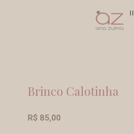
Ir
H
para
o
conteúdo
Brinco Calotinha
R$
85,00