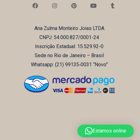
F
I
P
Y
T
a
n
i
o
u
c
s
n
u
m
e
t
t
t
b
b
a
e
u
l
Ana Zulma Monteiro Joias LTDA
o
g
r
b
r
o
r
e
e
CNPJ: 54.000.827/0001-24
k
a
s
m
t
Inscrição Estadual: 15.529.92-0
Sede no Rio de Janeiro – Brasil
Whatsapp: (21) ‪99135‑0031‬ “Novo”
Estamos online