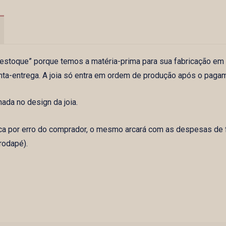
m estoque” porque temos a matéria-prima para sua fabricação em
nta-entrega. A joia só entra em ordem de produção após o paga
da no design da joia.
ca por erro do comprador, o mesmo arcará com as despesas de f
rodapé).