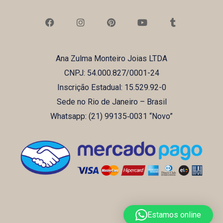
F
I
P
Y
T
a
n
i
o
u
c
s
n
u
m
e
t
t
t
b
b
a
e
u
l
Ana Zulma Monteiro Joias LTDA
o
g
r
b
r
o
r
e
e
CNPJ: 54.000.827/0001-24
k
a
s
m
t
Inscrição Estadual: 15.529.92-0
Sede no Rio de Janeiro – Brasil
Whatsapp: (21) ‪99135‑0031‬ “Novo”
Estamos online