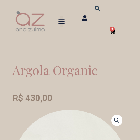
Ir
para
o
0
conteúdo
Carrinho
Argola Organic
R$
430,00