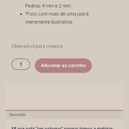
Pedras: 4 mm e 2 mm.
*Foto com mais de uma joia é
meramente ilustrativa.
Argola
Organic
Disponível para compra
quantidade
Adicionar ao carrinho
Descrição
*A joia está “em estoque” porque temos a matéria-