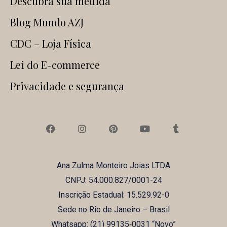
Descubra sua medida
Blog Mundo AZJ
CDC – Loja Física
Lei do E-commerce
Privacidade e segurança
F
I
P
Y
T
a
n
i
o
u
c
s
n
u
m
e
t
t
t
b
b
a
e
u
l
Ana Zulma Monteiro Joias LTDA
o
g
r
b
r
o
r
e
e
CNPJ: 54.000.827/0001-24
k
a
s
m
t
Inscrição Estadual: 15.529.92-0
Sede no Rio de Janeiro – Brasil
Whatsapp: (21) ‪99135‑0031‬ “Novo”