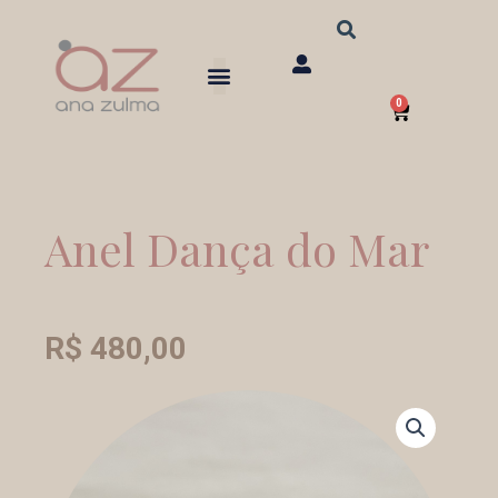
Ir
para
o
0
conteúdo
Carrinho
Anel Dança do Mar
R$
480,00