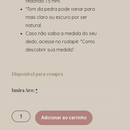
redondo 1.5 mm.
*Tom da pedra pode variar para
mais claro ou escuro por ser
natural.
Caso não saiba a medida do seu
dedo, acesse no rodapé: “Como
descobrir sua medida”.
Anel
Dança
Disponível para compra
do
Mar
Insira Aro:
quantidade
*
Adicionar ao carrinho