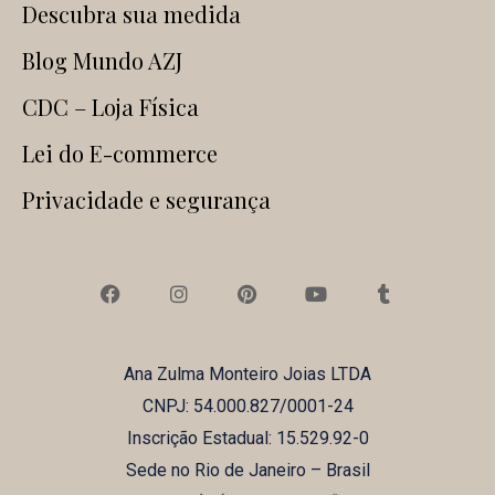
Descubra sua medida
Blog Mundo AZJ
CDC – Loja Física
Lei do E-commerce
Privacidade e segurança
F
I
P
Y
T
a
n
i
o
u
c
s
n
u
m
e
t
t
t
b
b
a
e
u
l
Ana Zulma Monteiro Joias LTDA
o
g
r
b
r
o
r
e
e
CNPJ: 54.000.827/0001-24
k
a
s
m
t
Inscrição Estadual: 15.529.92-0
Sede no Rio de Janeiro – Brasil