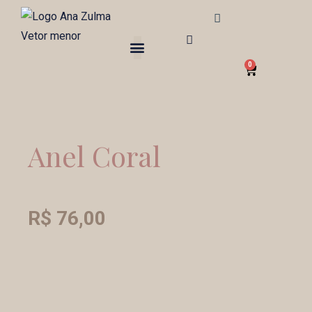
Ir
para
o
0
conteúdo
Carrinho
Sobre nós
Blog Mundo AZJ
Anel Coral
R$
76,00