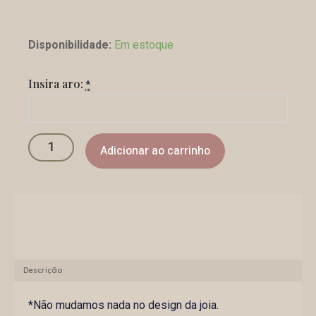
Anel
Coral
Disponibilidade:
Em estoque
quantidade
Insira aro:
*
Adicionar ao carrinho
Descrição
*Não mudamos nada no design da joia.