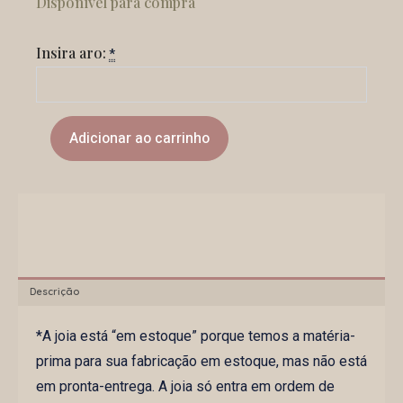
Disponível para compra
To
Black
Insira aro:
quantidade
*
Adicionar ao carrinho
Descrição
*A joia está “em estoque” porque temos a matéria-
prima para sua fabricação em estoque, mas não está
em pronta-entrega. A joia só entra em ordem de