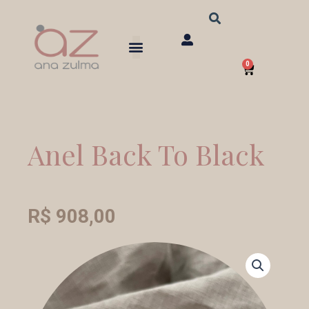
Ir
para
o
0
conteúdo
Carrinho
Anel Back To Black
R$
908,00