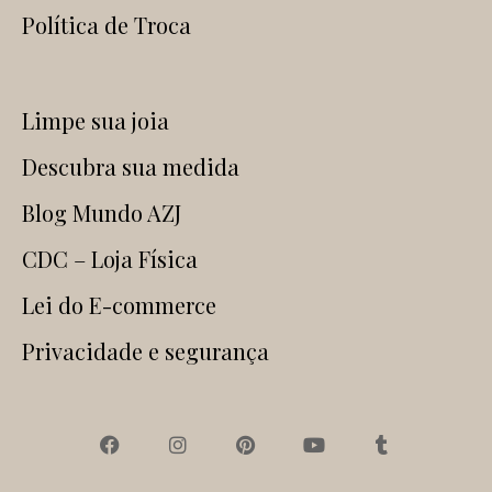
Política de Troca
Limpe sua joia
Descubra sua medida
Blog Mundo AZJ
CDC – Loja Física
Lei do E-commerce
Privacidade e segurança
F
I
P
Y
T
a
n
i
o
u
c
s
n
u
m
e
t
t
t
b