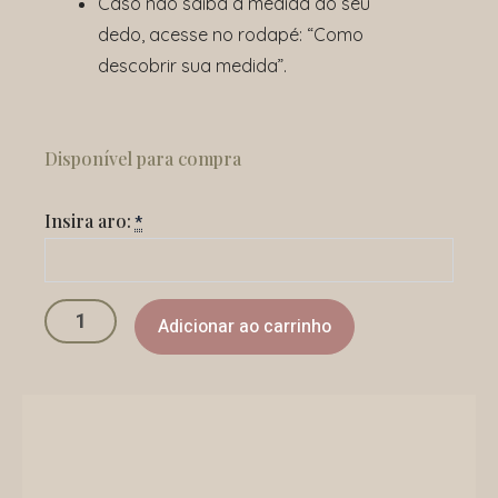
Caso não saiba a medida do seu
dedo, acesse no rodapé: “Como
descobrir sua medida”.
Anel
Baby
Disponível para compra
Yellow
quantidade
Insira aro:
*
Adicionar ao carrinho