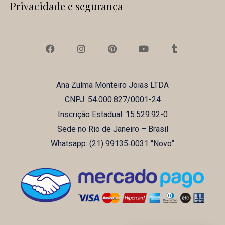
Privacidade e segurança
F
I
P
Y
T
a
n
i
o
u
c
s
n
u
m
e
t
t
t
b
b
a
e
u
l
Ana Zulma Monteiro Joias LTDA
o
g
r
b
r
o
r
e
e
CNPJ: 54.000.827/0001-24
k
a
s
m
t
Inscrição Estadual: 15.529.92-0
Sede no Rio de Janeiro – Brasil
Whatsapp: (21) ‪99135‑0031‬ “Novo”