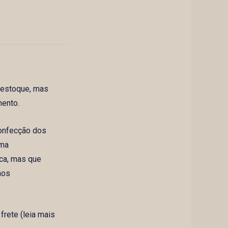
 estoque, mas
mento.
confecção dos
uma
ica, mas que
mos
rete (leia mais