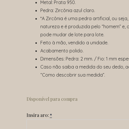
Metal: Prata 950.
Pedra: Zircônia azul claro.
*A Zircônia é uma pedra artificial, ou seja
natureza e é produzida pelo “homem” e, 
pode mudar de lote para lote.
Feito à mão, vendido a unidade.
Acabamento polido.
Dimensões: Pedra: 2 mm. / Fio: 1 mm espe
Caso não saiba a medida do seu dedo, a
“Como descobrir sua medida”.
Anel
Baby
Disponível para compra
Blue
quantidade
Insira aro:
*