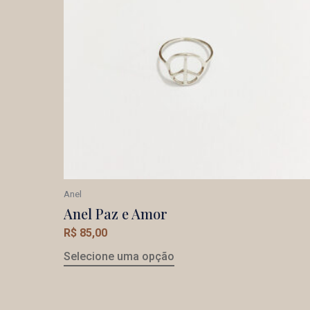
Anel
Anel Paz e Amor
R$
85,00
Selecione uma opção