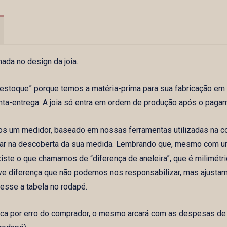
da no design da joia.
m estoque” porque temos a matéria-prima para sua fabricação em
nta-entrega. A joia só entra em ordem de produção após o paga
os um medidor, baseado em nossas ferramentas utilizadas na 
iliar na descoberta da sua medida. Lembrando que, mesmo com 
iste o que chamamos de “diferença de aneleira”, que é milimétr
leve diferença que não podemos nos responsabilizar, mas ajusta
esse a tabela no rodapé.
oca por erro do comprador, o mesmo arcará com as despesas de f