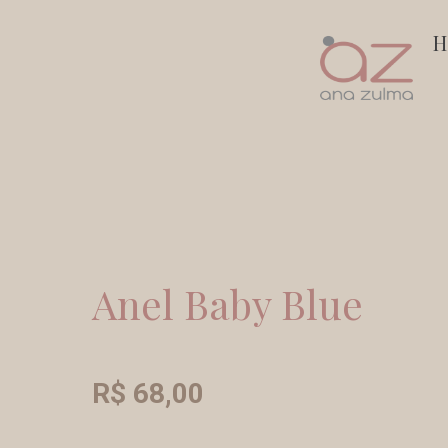
Ir
H
para
o
conteúdo
Anel Baby Blue
R$
68,00