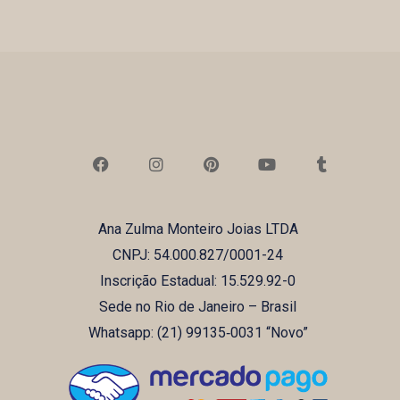
F
I
P
Y
T
a
n
i
o
u
c
s
n
u
m
e
t
t
t
b
b
a
e
u
l
Ana Zulma Monteiro Joias LTDA
o
g
r
b
r
o
r
e
e
CNPJ: 54.000.827/0001-24
k
a
s
m
t
Inscrição Estadual: 15.529.92-0
Sede no Rio de Janeiro – Brasil
Whatsapp: (21) ‪99135‑0031‬ “Novo”