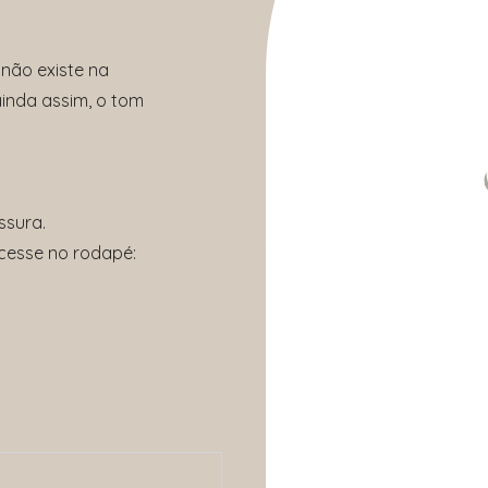
, não existe na
ainda assim, o tom
ssura.
cesse no rodapé: