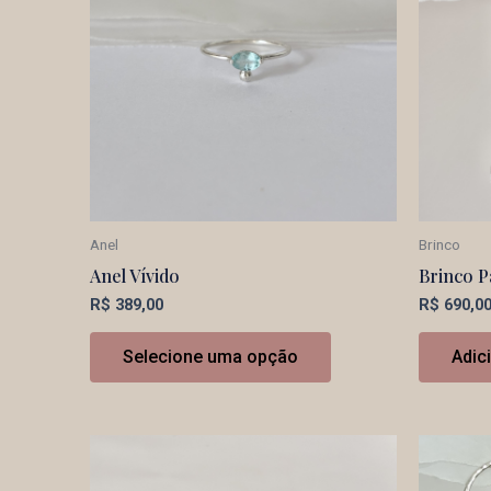
Anel
Brinco
Anel Vívido
Brinco P
R$
389,00
R$
690,0
Selecione uma opção
Adic