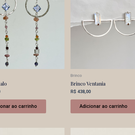
Brinco
alo
Brinco Ventania
0
R$
438,00
ionar ao carrinho
Adicionar ao carrinho