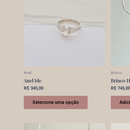
Anel
Brinco
Anel Ide
Brinco H
R$
345,00
R$
745,0
Selecione uma opção
Adic