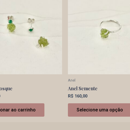
Anel
Bosque
Anel Semente
0
R$
160,00
ionar ao carrinho
Selecione uma opção