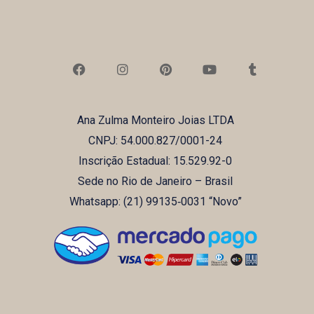
F
I
P
Y
T
a
n
i
o
u
c
s
n
u
m
e
t
t
t
b
b
a
e
u
l
Ana Zulma Monteiro Joias LTDA
o
g
r
b
r
o
r
e
e
CNPJ: 54.000.827/0001-24
k
a
s
m
t
Inscrição Estadual: 15.529.92-0
Sede no Rio de Janeiro – Brasil
Whatsapp: (21) ‪99135‑0031‬ “Novo”