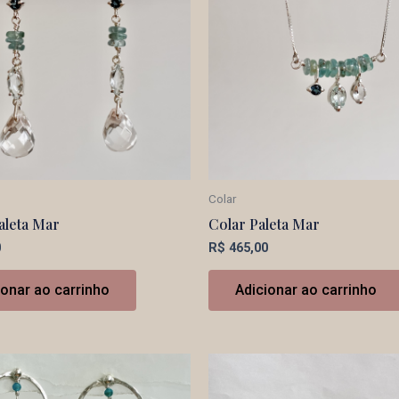
Colar
aleta Mar
Colar Paleta Mar
0
R$
465,00
ionar ao carrinho
Adicionar ao carrinho